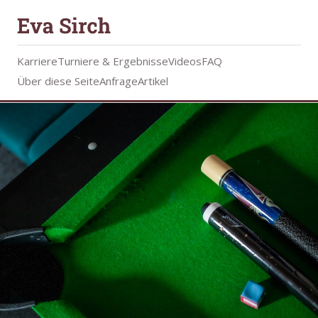
Karriere
Turniere & Ergebnisse
Videos
FAQ
Über diese Seite
Anfrage
Artikel