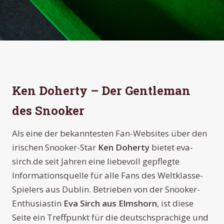
Eva Sirch
Ken Doherty – Der Gentleman
Eva-sirch.de war eine Fan-Website für den
des Snooker
irischen Snooker-Profi Ken Doherty, betrieben
von der deutschen Snooker-Fans Eva Sirch aus
Als eine der bekanntesten Fan-Websites über den
Elmshorn.
irischen Snooker-Star
Ken Doherty
bietet eva-
sirch.de seit Jahren eine liebevoll gepflegte
Informationsquelle für alle Fans des Weltklasse-
Spielers aus Dublin. Betrieben von der Snooker-
Enthusiastin
Eva Sirch aus Elmshorn
, ist diese
Seite ein Treffpunkt für die deutschsprachige und